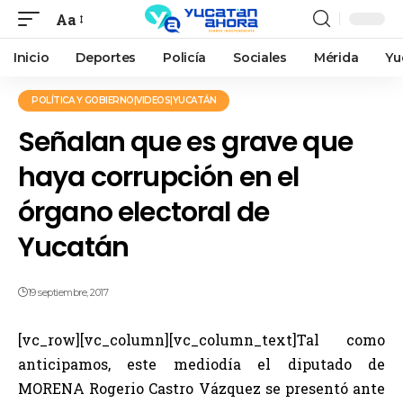
Aa
Inicio
Deportes
Policía
Sociales
Mérida
Yu
POLÍTICA Y GOBIERNO|VIDEOS|YUCATÁN
Señalan que es grave que
haya corrupción en el
órgano electoral de
Yucatán
19 septiembre, 2017
[vc_row][vc_column][vc_column_text]Tal como
anticipamos, este mediodía el diputado de
MORENA Rogerio Castro Vázquez se presentó ante