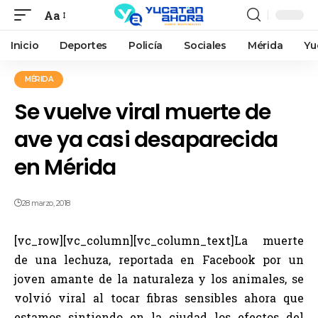
Aa
Inicio
Deportes
Policía
Sociales
Mérida
Yu
MÉRIDA
Se vuelve viral muerte de
ave ya casi desaparecida
en Mérida
28 marzo, 2018
[vc_row][vc_column][vc_column_text]La muerte
de una lechuza, reportada en Facebook por un
joven amante de la naturaleza y los animales, se
volvió viral al tocar fibras sensibles ahora que
estamos sintiendo en la ciudad los efectos del