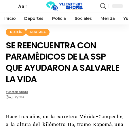
Aa
Inicio
Deportes
Policía
Sociales
Mérida
Yu
POLICÍA
PORTADA
SE REENCUENTRA CON
PARAMÉDICOS DE LA SSP
QUE AYUDARON A SALVARLE
LA VIDA
Yucatán Ahora
4 julio, 2026
Hace tres años, en la carretera Mérida–Campeche,
a la altura del kilómetro 116, tramo Kopomá, una