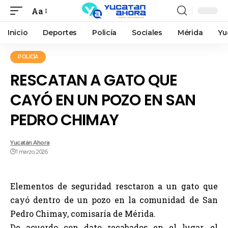
Aa
Inicio
Deportes
Policía
Sociales
Mérida
Yu
POLICÍA
RESCATAN A GATO QUE
CAYÓ EN UN POZO EN SAN
PEDRO CHIMAY
Yucatán Ahora
1 marzo, 2026
Elementos de seguridad resctaron a un gato que
cayó dentro de un pozo en la comunidad de San
Pedro Chimay, comisaría de Mérida.
De acuerdo con dato recabados en el lugar, el