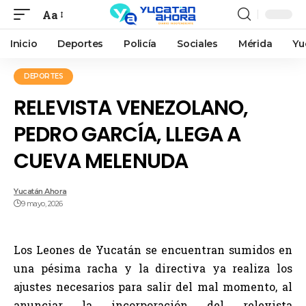
Aa
Inicio
Deportes
Policía
Sociales
Mérida
Yu
DEPORTES
RELEVISTA VENEZOLANO,
PEDRO GARCÍA, LLEGA A
CUEVA MELENUDA
Yucatán Ahora
9 mayo, 2026
Los Leones de Yucatán se encuentran sumidos en
una pésima racha y la directiva ya realiza los
ajustes necesarios para salir del mal momento, al
anunciar la incorporación del relevista