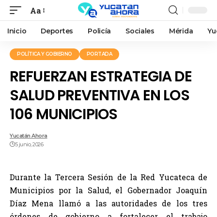
Aa
Inicio
Deportes
Policía
Sociales
Mérida
Yu
POLÍTICA Y GOBIERNO
PORTADA
REFUERZAN ESTRATEGIA DE
SALUD PREVENTIVA EN LOS
106 MUNICIPIOS
Yucatán Ahora
5 junio, 2026
Durante la Tercera Sesión de la Red Yucateca de
Municipios por la Salud, el Gobernador Joaquín
Díaz Mena llamó a las autoridades de los tres
órdenes de gobierno a fortalecer el trabajo