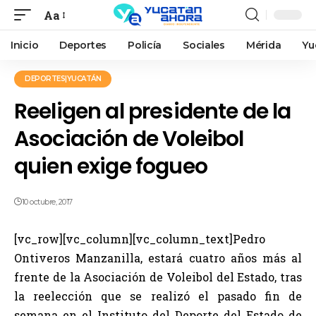
Aa
Inicio
Deportes
Policía
Sociales
Mérida
Yu
DEPORTES|YUCATÁN
Reeligen al presidente de la
Asociación de Voleibol
quien exige fogueo
10 octubre, 2017
[vc_row][vc_column][vc_column_text]Pedro
Ontiveros Manzanilla, estará cuatro años más al
frente de la Asociación de Voleibol del Estado, tras
la reelección que se realizó el pasado fin de
semana en el Instituto del Deporte del Estado de