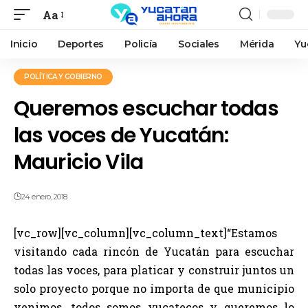
Aa
Inicio
Deportes
Policía
Sociales
Mérida
Yu
POLÍTICA Y GOBIERNO
Queremos escuchar todas
las voces de Yucatán:
Mauricio Vila
24 enero, 2018
[vc_row][vc_column][vc_column_text]“Estamos
visitando cada rincón de Yucatán para escuchar
todas las voces, para platicar y construir juntos un
solo proyecto porque no importa de que municipio
venimos, todos somos yucatecos y queremos lo