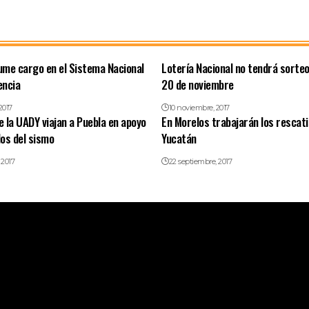
me cargo en el Sistema Nacional
Lotería Nacional no tendrá sorteo
encia
20 de noviembre
2017
10 noviembre, 2017
 la UADY viajan a Puebla en apoyo
En Morelos trabajarán los rescat
os del sismo
Yucatán
 2017
22 septiembre, 2017