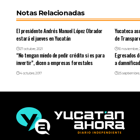
Notas Relacionadas
El presidente Andrés Manuel López Obrador
Yucateca asu
estará el jueves en Yucatán
de Transpar
27 octubre, 2021
10 noviembre, 
“No tengan miedo de pedir crédito si es para
Egresados de
invertir”, dicen a empresas forestales
a damnificad
4 octubre, 2017
25 septiembre,