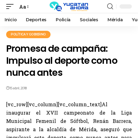
Aa
Inicio
Deportes
Policía
Sociales
Mérida
Yu
POLÍTICA Y GOBIERNO
Promesa de campaña:
Impulso al deporte como
nunca antes
15 abril, 2018
[vc_row][vc_column][vc_column_text]Al
inaugurar el XVII campeonato de la Liga
Municipal Femenil de Sóftbol, Renán Barrera,
aspirante a la alcaldía de Mérida, aseguró que
impulsará este deporte como nunca antes para