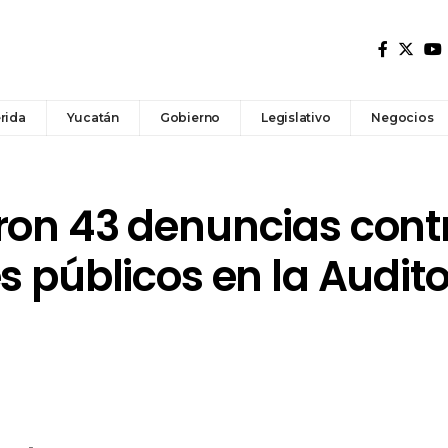
rida
Yucatán
Gobierno
Legislativo
Negocios
ron 43 denuncias cont
s públicos en la Audito