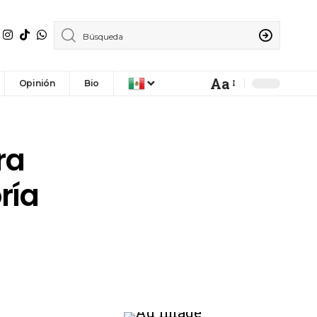
Aa
Opinión
Bio
ra
ría