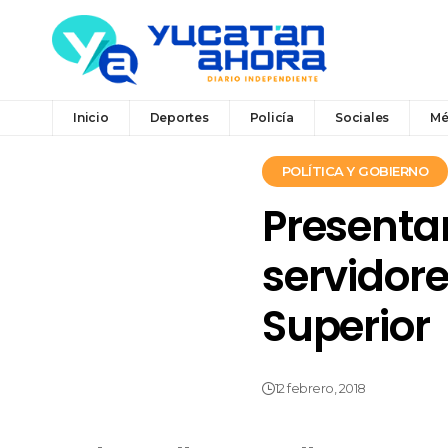
Inicio
Deportes
Policía
Sociales
Mé
POLÍTICA Y GOBIERNO
Presenta
servidore
Superior
12 febrero, 2018