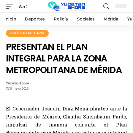
Aa
Inicio
Deportes
Policía
Sociales
Mérida
Yu
POLÍTICA Y GOBIERNO
PRESENTAN EL PLAN
INTEGRAL PARA LA ZONA
METROPOLITANA DE MÉRIDA
Yucatán Ahora
16 mayo, 2026
El Gobernador Joaquín Díaz Mena planteó ante la
Presidenta de México, Claudia Sheinbaum Pardo,
impulsar de manera conjunta el Plan
Renacimiento para Mérida, una estrategia integral