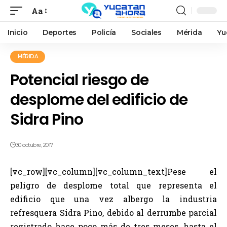
Aa
Inicio
Deportes
Policía
Sociales
Mérida
Yu
MÉRIDA
Potencial riesgo de
desplome del edificio de
Sidra Pino
30 octubre, 2017
[vc_row][vc_column][vc_column_text]Pese el
peligro de desplome total que representa el
edificio que una vez albergo la industria
refresquera Sidra Pino, debido al derrumbe parcial
registrado hace poco más de tres meses, hasta el