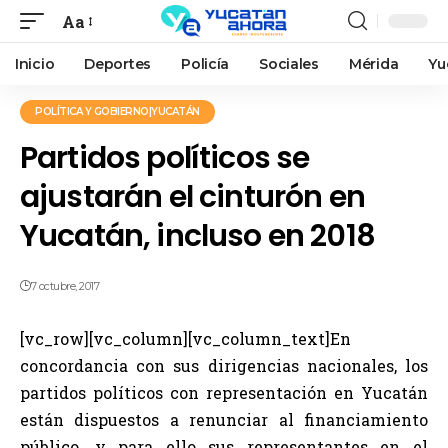
Aa
Inicio
Deportes
Policía
Sociales
Mérida
Yu
POLÍTICA Y GOBIERNO|YUCATÁN
Partidos políticos se
ajustarán el cinturón en
Yucatán, incluso en 2018
7 octubre, 2017
[vc_row][vc_column][vc_column_text]En
concordancia con sus dirigencias nacionales, los
partidos políticos con representación en Yucatán
están dispuestos a renunciar al financiamiento
público, y para ello sus representantes en el