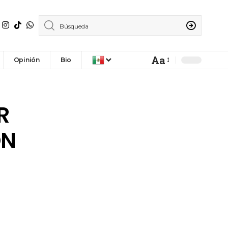
Aa
Opinión
Bio
R
ÓN