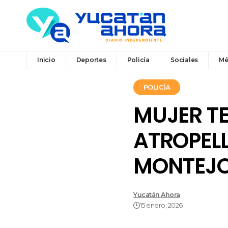
Inicio
Deportes
Policía
Sociales
Mé
POLICÍA
MUJER T
ATROPEL
MONTEJ
Yucatán Ahora
15 enero, 2026