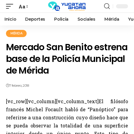
Aa
Inicio
Deportes
Policía
Sociales
Mérida
Yu
MÉRIDA
Mercado San Benito estrena
base de la Policía Municipal
de Mérida
7 febrero, 2018
[vc_row][vc_column][vc_column_text]El filósofo
francés Michel Focault habló de “Panóptico” para
referirse a una construcción cuyo diseño hace que
se pueda observar la totalidad de una superficie
interior desde un único punto. Este tipo de