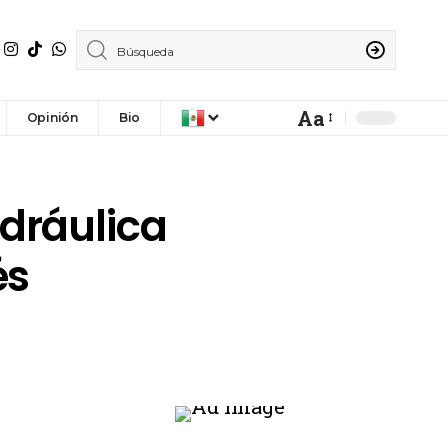
Aa
Opinión
Bio
idráulica
és