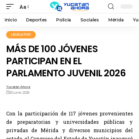
Aa
Inicio
Deportes
Policía
Sociales
Mérida
Yu
LEGISLATIVO
MÁS DE 100 JÓVENES
PARTICIPAN EN EL
PARLAMENTO JUVENIL 2026
Yucatán Ahora
20 junio, 2026
Con la participación de 117 jóvenes provenientes
de preparatorias y universidades públicas y
privadas de Mérida y diversos municipios del
estado, el Congreso del Estado de Yucatán inauguró