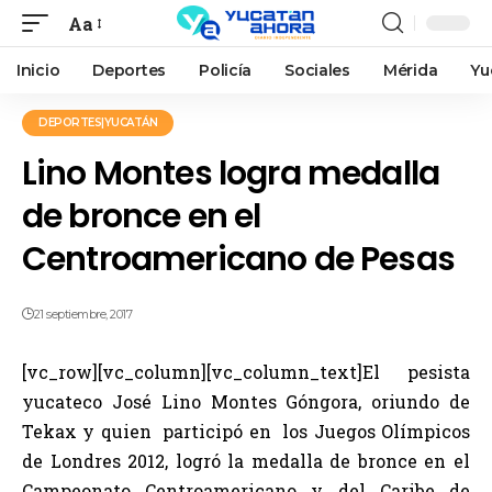
Aa
Inicio
Deportes
Policía
Sociales
Mérida
Yu
DEPORTES|YUCATÁN
Lino Montes logra medalla
de bronce en el
Centroamericano de Pesas
21 septiembre, 2017
[vc_row][vc_column][vc_column_text]El pesista
yucateco José Lino Montes Góngora, oriundo de
Tekax y quien participó en los Juegos Olímpicos
de Londres 2012, logró la medalla de bronce en el
Campeonato Centroamericano y del Caribe de