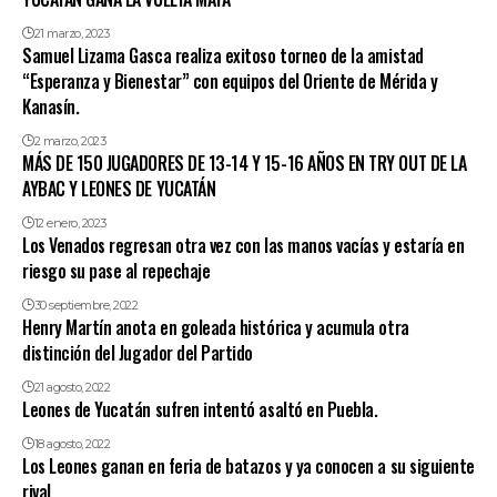
21 marzo, 2023
Samuel Lizama Gasca realiza exitoso torneo de la amistad
“Esperanza y Bienestar” con equipos del Oriente de Mérida y
Kanasín.
2 marzo, 2023
MÁS DE 150 JUGADORES DE 13-14 Y 15-16 AÑOS EN TRY OUT DE LA
AYBAC Y LEONES DE YUCATÁN
12 enero, 2023
Los Venados regresan otra vez con las manos vacías y estaría en
riesgo su pase al repechaje
30 septiembre, 2022
Henry Martín anota en goleada histórica y acumula otra
distinción del Jugador del Partido
21 agosto, 2022
Leones de Yucatán sufren intentó asaltó en Puebla.
18 agosto, 2022
Los Leones ganan en feria de batazos y ya conocen a su siguiente
rival