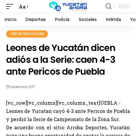
Aa
Inicio
Deportes
Policía
Sociales
Mérida
Yu
DEPORTES|YUCATÁN
Leones de Yucatán dicen
adiós a la Serie: caen 4-3
ante Pericos de Puebla
1 septiembre, 2017
[vc_row][vc_column][vc_column_text]UEBLA.-
Leones de Yucatan cayó 4-3 ante Pericos de Puebla
y perdió la Serie de Campeonato de la Zona Sur.
De acuerdo con el sitio Arroba Deportes, Yucatán
tuvo una buena oportunidad de anotar la carrera de