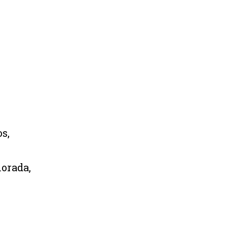
s,
morada,