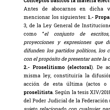
Conceptos básicos la materia elect
Antes de abocarnos en dicha v
mencionar los siguientes:
1.-
Propa
3,
de la Ley General de Institucion
como “
el conjunto de escritos,
proyecciones y expresiones que d
difunden los partidos políticos, los 
con el propósito de presentar ante la
2.- Proselitismo (electoral
). De a
misma ley, constituiría la difusi
acción de esta última (actos o 
proselitista
. Según la tesis XIV/201
del Poder Judicial de la Federación 
sujeto relacionado con cualquier par