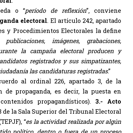
oral
.
eda o “
período de reflexión
”, conviene
ganda electoral
. El
artículo 242, apartado
es y Procedimientos Electorales la define
 publicaciones, imágenes, grabaciones,
urante la campaña electoral producen y
candidatos registrados y sus simpatizantes,
 ciudadanía las candidaturas registradas
.”
cuerdo al ordinal 226, apartado 3, de la
ón de propaganda, es decir, la puesta en
contenidos propagandísticos).
3.- Acto
8 de la Sala Superior del Tribunal Electoral
(TEPJF), “
es la actividad realizada por algún
tido político, dentro o fuera de un proceso