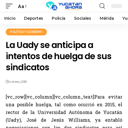
Aa
Inicio
Deportes
Policía
Sociales
Mérida
Yu
POLÍTICA Y GOBIERNO
La Uady se anticipa a
intentos de huelga de sus
sindicatos
4 enero, 2018
[vc_row][vc_column][vc_column_text]Para evitar
una posible huelga, tal como ocurrió en 2015, el
rector de la Universidad Autónoma de Yucatán
(Uady), José de Jesús Williams, ya entabló
negociaciones con los dos sindicatos para así