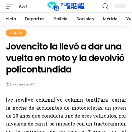
Aa
Inicio
Deportes
Policía
Sociales
Mérida
Yu
POLICÍA
Jovencito la llevó a dar una
vuelta en moto y la devolvió
policontundida
26 noviembre, 2017
[vc_row][vc_column][vc_column_text]Para cerrar
la noche de accidentes de motocicletas, un joven
de 20 años que conducía uno de esos vehículos, por
invasión de carril, se impactó con un tractocamión,
en la carretera de entrada a Tizimín, en el