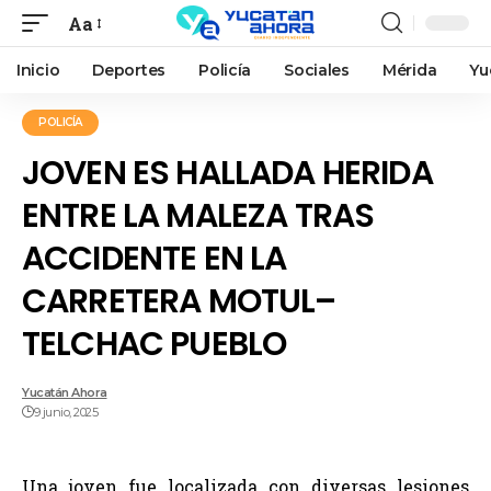
Aa
Inicio
Deportes
Policía
Sociales
Mérida
Yu
POLICÍA
JOVEN ES HALLADA HERIDA
ENTRE LA MALEZA TRAS
ACCIDENTE EN LA
CARRETERA MOTUL–
TELCHAC PUEBLO
Yucatán Ahora
9 junio, 2025
Una joven fue localizada con diversas lesiones