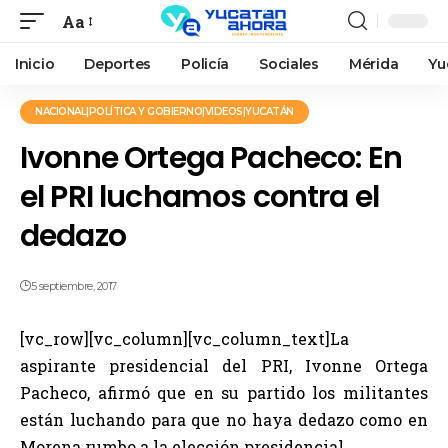
Aa
Inicio
Deportes
Policía
Sociales
Mérida
Yu
NACIONAL|POLÍTICA Y GOBIERNO|VIDEOS|YUCATÁN
Ivonne Ortega Pacheco: En
el PRI luchamos contra el
dedazo
5 septiembre, 2017
[vc_row][vc_column][vc_column_text]La
aspirante presidencial del PRI, Ivonne Ortega
Pacheco, afirmó que en su partido los militantes
están luchando para que no haya dedazo como en
Morena rumbo a la elección presidencial.