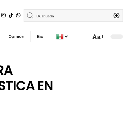
Aa
Opinión
Bio
RA
STICA EN