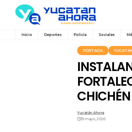
Inicio
Deportes
Policía
Sociales
Mé
PORTADA
YUCATÁ
INSTALA
FORTALEC
CHICHÉN 
Yucatán Ahora
19 mayo, 2026