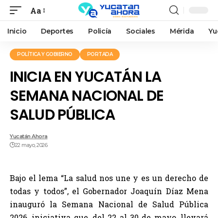
Aa
Inicio
Deportes
Policía
Sociales
Mérida
Yu
POLÍTICA Y GOBIERNO
PORTADA
INICIA EN YUCATÁN LA
SEMANA NACIONAL DE
SALUD PÚBLICA
Yucatán Ahora
22 mayo, 2026
Bajo el lema “La salud nos une y es un derecho de
todas y todos”, el Gobernador Joaquín Díaz Mena
inauguró la Semana Nacional de Salud Pública
2026, iniciativa que, del 22 al 30 de mayo, llevará