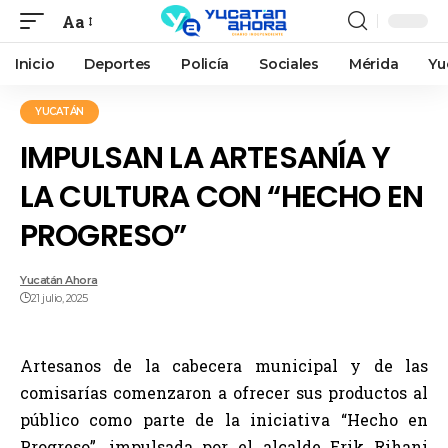
Aa
Inicio
Deportes
Policía
Sociales
Mérida
Yu
YUCATÁN
IMPULSAN LA ARTESANÍA Y
LA CULTURA CON “HECHO EN
PROGRESO”
Yucatán Ahora
21 julio, 2025
Artesanos de la cabecera municipal y de las
comisarías comenzaron a ofrecer sus productos al
público como parte de la iniciativa “Hecho en
Progreso”, impulsada por el alcalde Erik Rihani