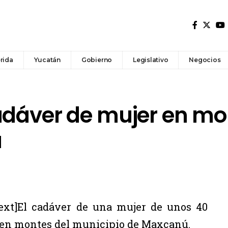
rida
Yucatán
Gobierno
Legislativo
Negocios
adáver de mujer en mo
ú
ext]El cadáver de una mujer de unos 40
s en montes del municipio de Maxcanú.