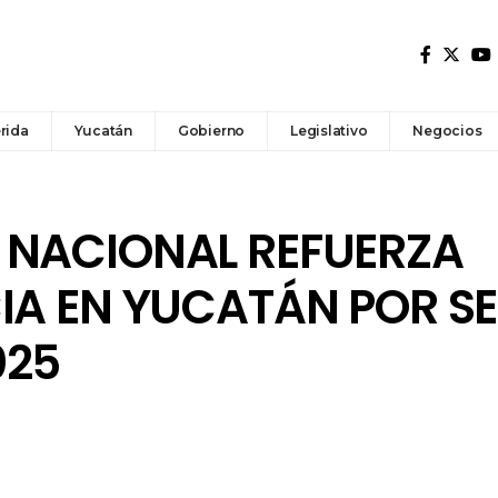
rida
Yucatán
Gobierno
Legislativo
Negocios
 NACIONAL REFUERZA
CIA EN YUCATÁN POR 
025