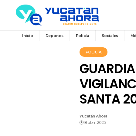
Inicio
Deportes
Policía
Sociales
Mé
POLICÍA
GUARDIA
VIGILAN
SANTA 2
Yucatán Ahora
18 abril, 2025