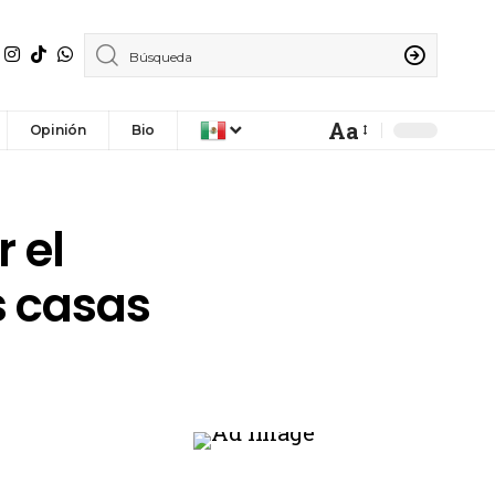
Aa
Opinión
Bio
 el
s casas