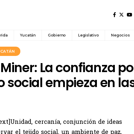
rida
Yucatán
Gobierno
Legislativo
Negocios
YUCATÁN
iner: La confianza por
o social empieza en la
t]Unidad, cercanía, conjunción de ideas
var el tejido social, un ambiente de paz,