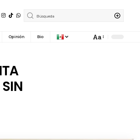
Aa
Opinión
Bio
NTA
 SIN