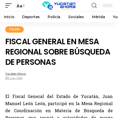
Aa
Inicio
Deportes
Policía
Sociales
Mérida
Yu
POLICÍA
FISCAL GENERAL EN MESA
REGIONAL SOBRE BÚSQUEDA
DE PERSONAS
Yucatán Ahora
2 julio, 2026
El Fiscal General del Estado de Yucatán, Juan
Manuel León León, participó en la Mesa Regional
de Coordinación en Materia de Búsqueda de
Personas, que reunió a autoridades de nueve