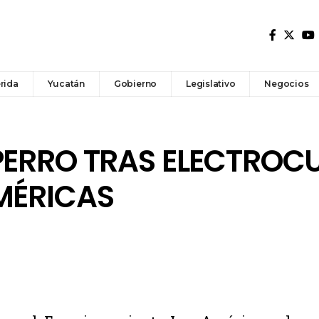
rida
Yucatán
Gobierno
Legislativo
Negocios
PERRO TRAS ELECTROC
MÉRICAS