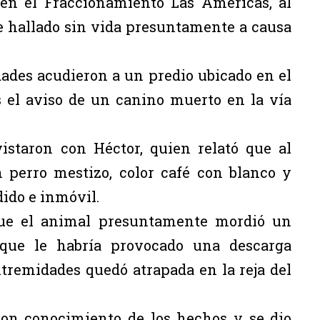
 en el Fraccionamiento Las Américas, al
e hallado sin vida presuntamente a causa
dades acudieron a un predio ubicado en el
 el aviso de un canino muerto en la vía
evistaron con Héctor, quien relató que al
n perro mestizo, color café con blanco y
ido e inmóvil.
 que el animal presuntamente mordió un
o que le habría provocado una descarga
tremidades quedó atrapada en la reja del
on conocimiento de los hechos y se dio