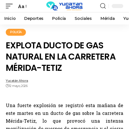
Aa
Inicio
Deportes
Policía
Sociales
Mérida
Yu
POLICÍA
EXPLOTA DUCTO DE GAS
NATURAL EN LA CARRETERA
MÉRIDA-TETIZ
Yucatán Ahora
12 mayo, 2026
Una fuerte explosión se registró esta mañana de
este martes en un ducto de gas sobre la carretera
Mérida-Tetiz, lo que provocó una intensa
movilización de cuerpos de emergencia y el cierre