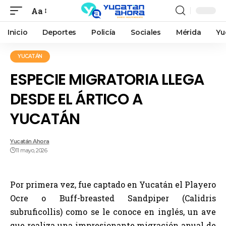
Aa
Inicio
Deportes
Policía
Sociales
Mérida
Yu
YUCATÁN
ESPECIE MIGRATORIA LLEGA
DESDE EL ÁRTICO A
YUCATÁN
Yucatán Ahora
11 mayo, 2026
Por primera vez, fue captado en Yucatán el Playero
Ocre o Buff-breasted Sandpiper (Calidris
subruficollis) como se le conoce en inglés, un ave
que realiza una impresionante migración anual de