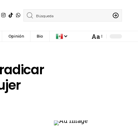
Aa
Opinión
Bio
radicar
ujer