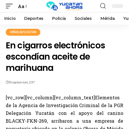
Aa
Inicio
Deportes
Policía
Sociales
Mérida
Yu
MÉRIDA|YUCATÁN
En cigarros electrónicos
escondían aceite de
marihuana
19 septiembre, 2017
[vc_row][vc_column][vc_column_text]Elementos
de la Agencia de Investigación Criminal de la PGR
Delegación Yucatán con el apoyo del canino
BLACKY-FKN-269, arribaron a una empresa de
paquetería ubicada en la colonia Obrera de Mérida