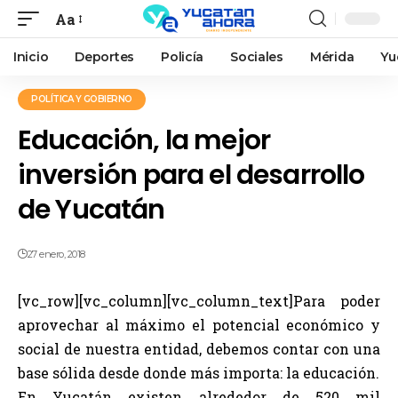
Aa
Inicio
Deportes
Policía
Sociales
Mérida
Yu
POLÍTICA Y GOBIERNO
Educación, la mejor
inversión para el desarrollo
de Yucatán
27 enero, 2018
[vc_row][vc_column][vc_column_text]Para poder
aprovechar al máximo el potencial económico y
social de nuestra entidad, debemos contar con una
base sólida desde donde más importa: la educación.
En Yucatán existen alrededor de 520 mil