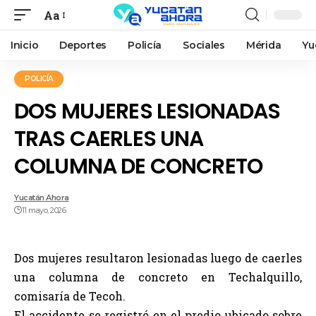
Aa
Inicio
Deportes
Policía
Sociales
Mérida
Yu
POLICÍA
DOS MUJERES LESIONADAS
TRAS CAERLES UNA
COLUMNA DE CONCRETO
Yucatán Ahora
11 mayo, 2026
Dos mujeres resultaron lesionadas luego de caerles
una columna de concreto en Techalquillo,
comisaría de Tecoh.
El accidente se registró en el predio ubicado sobre