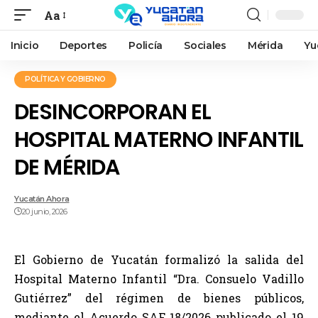
Aa
Inicio
Deportes
Policía
Sociales
Mérida
Yu
POLÍTICA Y GOBIERNO
DESINCORPORAN EL
HOSPITAL MATERNO INFANTIL
DE MÉRIDA
Yucatán Ahora
20 junio, 2026
El Gobierno de Yucatán formalizó la salida del
Hospital Materno Infantil “Dra. Consuelo Vadillo
Gutiérrez” del régimen de bienes públicos,
mediante el Acuerdo SAF 18/2026 publicado el 19