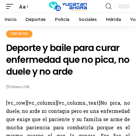
Aa
Inicio
Deportes
Policía
Sociales
Mérida
Yu
DEPORTES
Deporte y baile para curar
enfermedad que no pica, no
duele y no arde
3 febrero, 2018
[vc_row][vc_column][vc_column_text]No pica, no
duele, no arde ni contagia pero es una enfermedad
que exige que el paciente y su familia se arme de
mucha paciencia para combatirla porque es el
mismo cuerpo el que la genera. Ese fue el