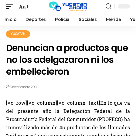
Aa
Inicio
Deportes
Policía
Sociales
Mérida
Yu
YUCATÁN
Denuncian a productos que
no los adelgazaron ni los
embellecieron
20 septiembre, 2017
[vc_row][vc_column][vc_column_text]En lo que va
del presente año la Delegación Federal de la
Procuraduría Federal del Consumidor (PROFECO) ha
inmovilizado más de 45 productos de los llamados
“milagrosos” que supuestamente ayudan a bajar de