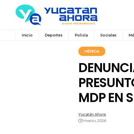
Inicio
Deportes
Policía
Sociales
Mé
MÉRIDA
DENUNCI
PRESUNTO
MDP EN S
Yucatán Ahora
1 marzo, 2026