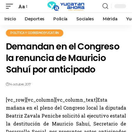
Aa
Inicio
Deportes
Policía
Sociales
Mérida
Yu
POLÍTICA Y GOBIERNO|YUCATÁN
Demandan en el Congreso
la renuncia de Mauricio
Sahuí por anticipado
14 octubre, 2017
[vc_row][vc_column][vc_column_text]Esta
mañana en el pleno del Congreso local la diputada
Beatriz Zavala Peniche solicitó al ejecutivo estatal
la destitución de Mauricio Sahuí, Secretario de
Desarrollo Social, por presuntos actos anticipados