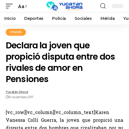
Aa
Inicio
Deportes
Policía
Sociales
Mérida
Yu
POLICÍA
Declara la joven que
propició disputa entre dos
rivales de amor en
Pensiones
Yucatán Ahora
6 noviembre, 2017
[vc_row][vc_column][vc_column_text]Karen
Vanessa Collí Guerra, la joven que propició
una
disputa entre dos hombres que rivalizaban por su