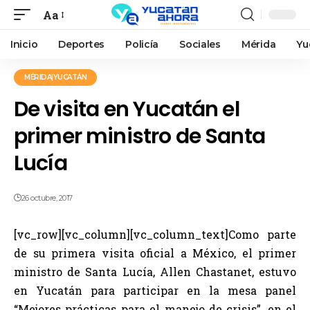
Aa
Inicio
Deportes
Policía
Sociales
Mérida
Yu
MÉRIDA|YUCATÁN
De visita en Yucatán el
primer ministro de Santa
Lucía
26 octubre, 2017
[vc_row][vc_column][vc_column_text]Como parte
de su primera visita oficial a México, el primer
ministro de Santa Lucía, Allen Chastanet, estuvo
en Yucatán para participar en la mesa panel
“Mejores prácticas para el manejo de crisis”, en el