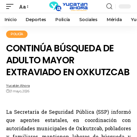
Aa
Inicio
Deportes
Policía
Sociales
Mérida
Yu
POLICÍA
CONTINÚA BÚSQUEDA DE
ADULTO MAYOR
EXTRAVIADO EN OXKUTZCAB
Yucatán Ahora
21 mayo, 2026
La Secretaría de Seguridad Pública (SSP) informó
que agentes estatales, en coordinación con
autoridades municipales de Oxkutzcab, pobladores
y familiares, mantienen labores de búsqueda y