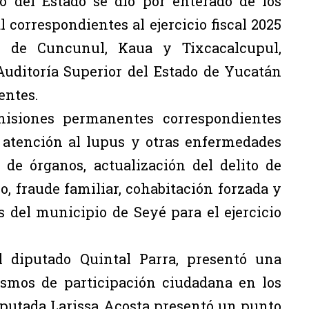
o del Estado se dio por enterado de los
 correspondientes al ejercicio fiscal 2025
s de Cuncunul, Kaua y Tixcacalcupul,
uditoría Superior del Estado de Yucatán
entes.
isiones permanentes correspondientes
e atención al lupus y otras enfermedades
de órganos, actualización del delito de
, fraude familiar, cohabitación forzada y
s del municipio de Seyé para el ejercicio
el diputado Quintal Parra, presentó una
smos de participación ciudadana en los
diputada Larissa Acosta presentó un punto